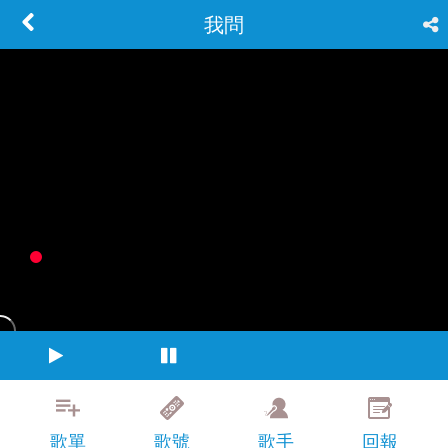
我問
歌單
歌號
歌手
回報