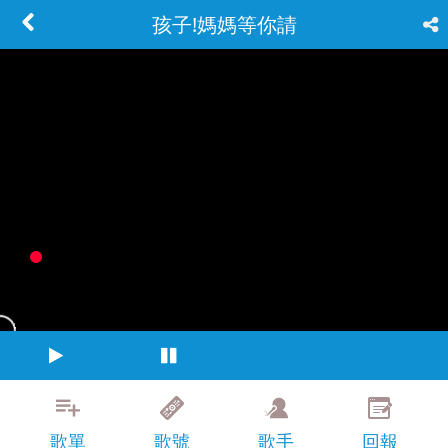
孩子!媽媽等你請
歌單
歌號
歌手
回報