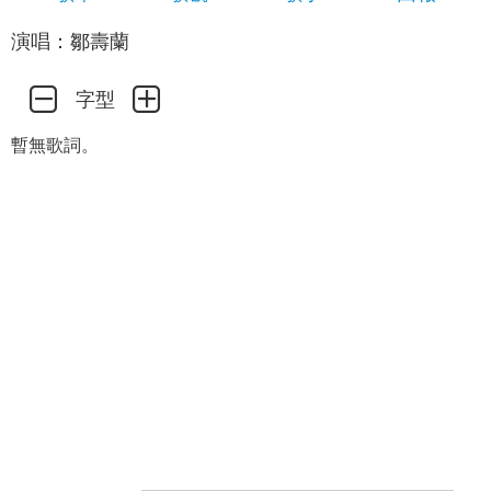
演唱：鄒壽蘭
字型
暫無歌詞。