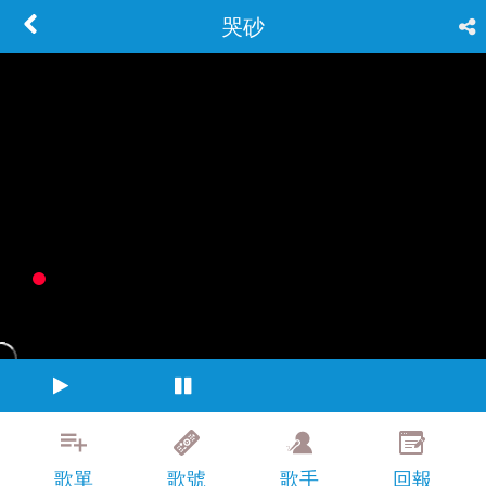
哭砂
歌單
歌號
歌手
回報