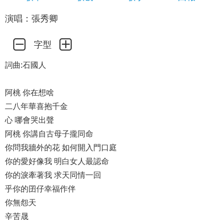
演唱：張秀卿
字型
詞曲:石國人
阿桃 你在想啥
二八年華喜抱千金
心 哪會哭出聲
阿桃 你講自古母子攏同命
你問我牆外的花 如何開入門口庭
你的愛好像我 明白女人最認命
你的淚牽著我 求天同情一回
乎你的囝仔幸福作伴
你無怨天
辛苦晟