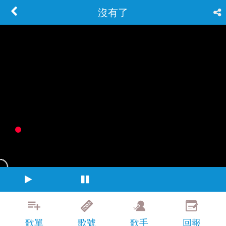
沒有了
歌單
歌號
歌手
回報