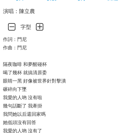
演唱：陳立農
字型
作詞：門尼
作曲：門尼
隔夜咖啡 和夢醒碰杯
喝了幾杯 就搞清原委
眼睛一黑 好像被世界針對擊潰
碾碎向下墜
我愛的人吶 沒有啦
幾句話斷了 我牽掛
我問她以后還回家嗎
她低頭沒有回答
我愛的人吶 沒有了