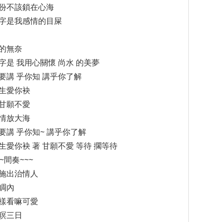
份不該鎖在心海
字是我感情的目屎
的無奈
字是 我用心關懷 尚水 的美夢
要講 乎你知 講乎你了解
生愛你袂
甘願不愛
情放大海
要講 乎你知~ 講乎你了解
生愛你袂 著 甘願不愛 等待 擱等待
~~間奏~~~
施出治情人
睭內
樣看嘛可愛
暝三日