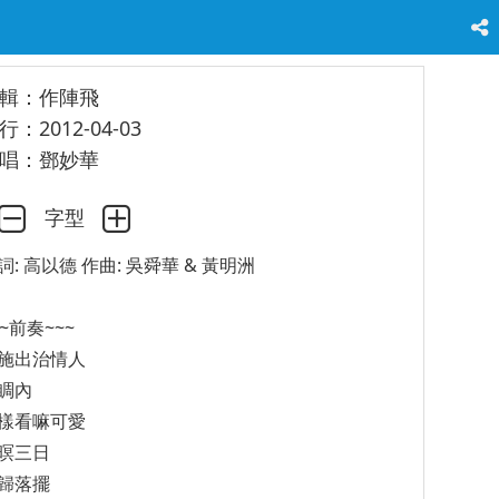
輯：作陣飛
行：2012-04-03
唱：鄧妙華
字型
詞: 高以德 作曲: 吳舜華 & 黃明洲
~~前奏~~~
施出治情人
睭內
樣看嘛可愛
暝三日
歸落擺