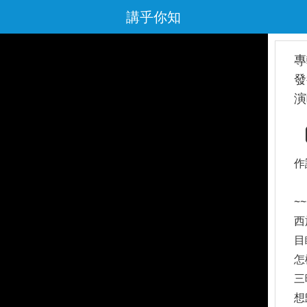
講乎你知
專
發
演
作
~
西
目
怎
三
想