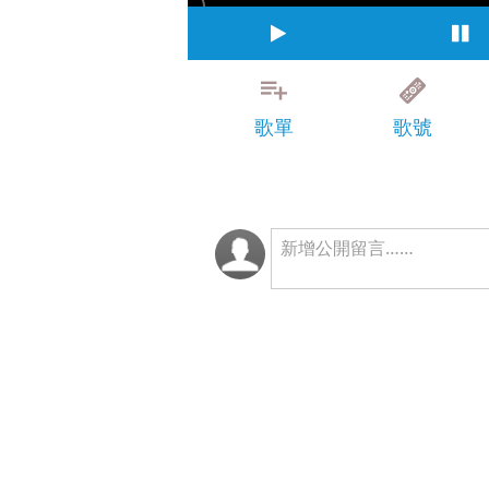
歌單
歌號