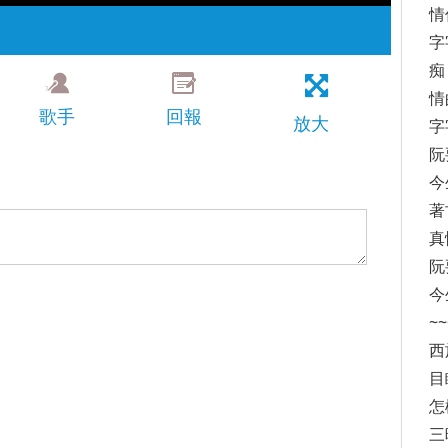
情
字
痴
情
歌手
回報
放大
字
阮
今
著
真
阮
今
~
西
目
怎
三