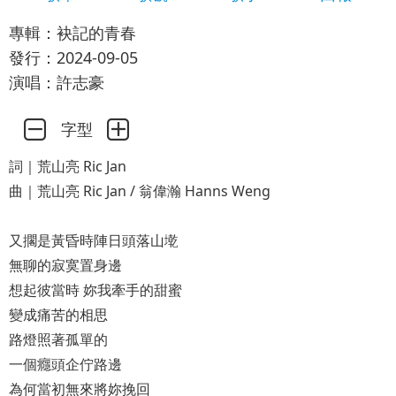
專輯：袂記的青春
發行：2024-09-05
演唱：許志豪
字型
詞｜荒山亮 Ric Jan
曲｜荒山亮 Ric Jan / 翁偉瀚 Hanns Weng
又擱是黃昏時陣日頭落山墘
無聊的寂寞置身邊
想起彼當時 妳我牽手的甜蜜
變成痛苦的相思
路燈照著孤單的
一個癮頭企佇路邊
為何當初無來將妳挽回