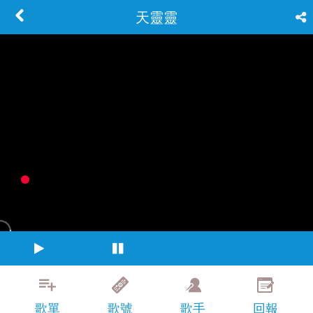
天靈靈
歌單
歌號
歌手
回報