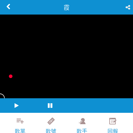
霞
歌單
歌號
歌手
回報