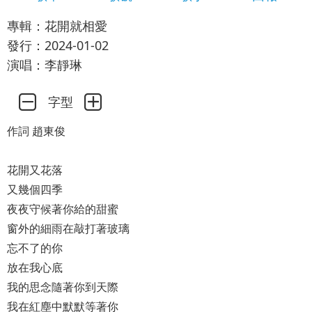
專輯：花開就相愛
發行：2024-01-02
演唱：李靜琳
字型
作詞 趙東俊
花開又花落
又幾個四季
夜夜守候著你給的甜蜜
窗外的細雨在敲打著玻璃
忘不了的你
放在我心底
我的思念隨著你到天際
我在紅塵中默默等著你