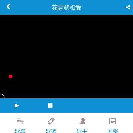
花開就相愛
歌單
歌號
歌手
回報