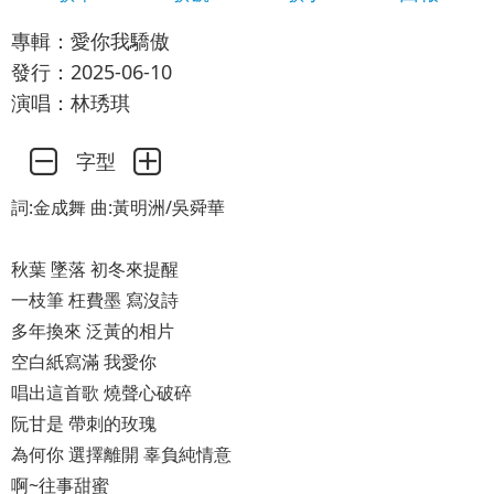
專輯：愛你我驕傲
發行：2025-06-10
演唱：林琇琪
字型
詞:金成舞 曲:黃明洲/吳舜華
秋葉 墜落 初冬來提醒
一枝筆 枉費墨 寫沒詩
多年換來 泛黃的相片
空白紙寫滿 我愛你
唱出這首歌 燒聲心破碎
阮甘是 帶刺的玫瑰
為何你 選擇離開 辜負純情意
啊~往事甜蜜