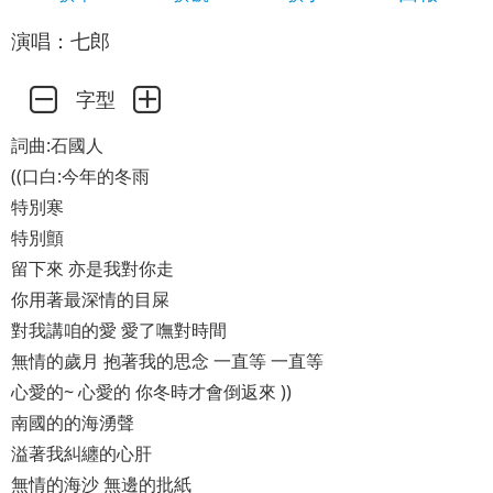
演唱：七郎
字型
詞曲:石國人
((口白:今年的冬雨
特別寒
特別顫
留下來 亦是我對你走
你用著最深情的目屎
對我講咱的愛 愛了嘸對時間
無情的歲月 抱著我的思念 一直等 一直等
心愛的~ 心愛的 你冬時才會倒返來 ))
南國的的海湧聲
溢著我糾纏的心肝
無情的海沙 無邊的批紙