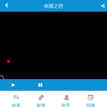
南國之戀
歌單
歌號
歌手
回報