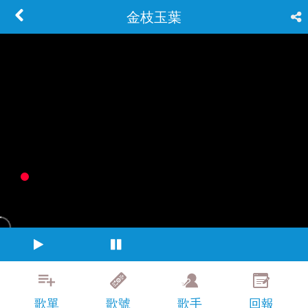
金枝玉葉
歌單
歌號
歌手
回報