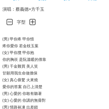
演唱：蔡義德+方千玉
字型
(男) 甲你疼 甲你惜
疼你愛你 若金枝玉葉
(女) 甲你攬 甲你抱
你的胸崁 是阮溫暖的偎靠
(男) 千金難買 美人笑
甘願用我生命做擔保
(女) 真心毋驚 火來燒
愛你的答案 自己上清楚
(男) 心愛的 你敢有聽著
(女) 心愛的 你講的無毋對
(男) 情路袜凍 出差錯