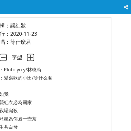
輯：誤紅妝
行：2020-11-23
唱：等什麼君
字型
：Pluto yu y/林曉渝
：愛寫歌的小田/等什么君
如我
襲紅衣必為國家
戰場廝殺
只愿為你煮一壺茶
生共白發