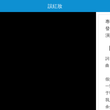
誤紅妝
專
發
演
詞
曲
假
一
于
我
余