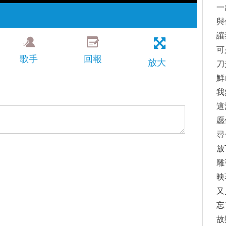
一
與
讓
可
歌手
回報
放大
刀
鮮
我
這
愿
尋
放
雕
映
又
忘
故