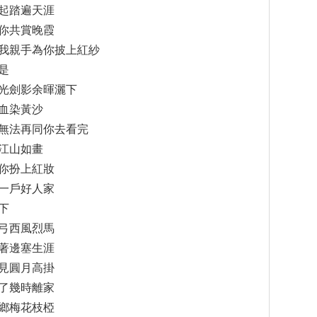
起踏遍天涯
你共賞晚霞
我親手為你披上紅紗
是
光劍影余暉灑下
血染黃沙
無法再同你去看完
江山如畫
你扮上紅妝
一戶好人家
下
弓西風烈馬
著邊塞生涯
見圓月高掛
了幾時離家
鄉梅花枝椏