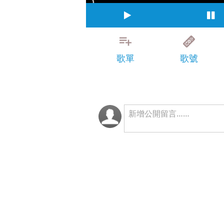
歌單
歌號