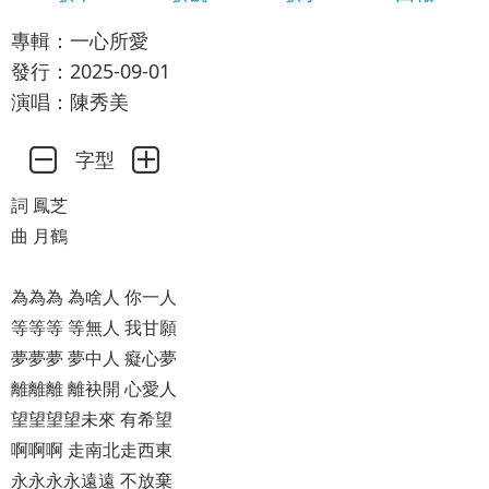
專輯：一心所愛
發行：2025-09-01
演唱：陳秀美
字型
詞 鳳芝
曲 月鶴
為為為 為啥人 你一人
等等等 等無人 我甘願
夢夢夢 夢中人 癡心夢
離離離 離袂開 心愛人
望望望望未來 有希望
啊啊啊 走南北走西東
永永永永遠遠 不放棄