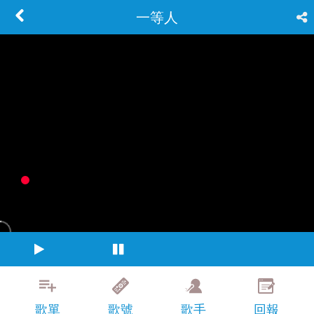
一等人
歌單
歌號
歌手
回報