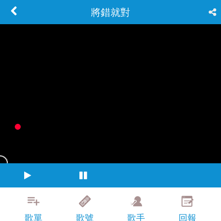
將錯就對
歌單
歌號
歌手
回報