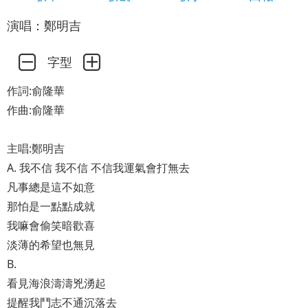
演唱：鄭明吉
字型
作詞:俞隆華
作曲:俞隆華
主唱:鄭明吉
A. 我不信 我不信 不信我運氣會打無去
凡事總是這不如意
那怕是一點點成就
我嘛會偷笑暗歡喜
淡薄的希望也無見
B.
看見海浪濤濤兇湧起
提醒我鬥志不通沉落去