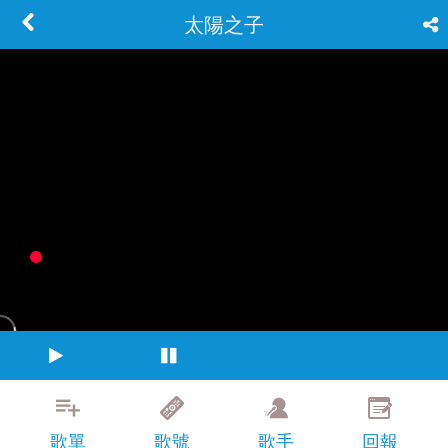
太陽之子
歌單
歌號
歌手
回報