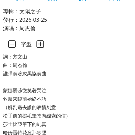
專輯：太陽之子
發行：2026-03-25
演唱：周杰倫
字型
詞：方文山
曲：周杰倫
誰彈奏著灰黑協奏曲
蒙娜麗莎微笑著哭泣
救贖來臨前始終不語
（解剖過去誰的表情刻意
松手前的鵝毛筆指向線索的信）
莎士比亞筆下的純真
哈姆雷特花叢那歌聲