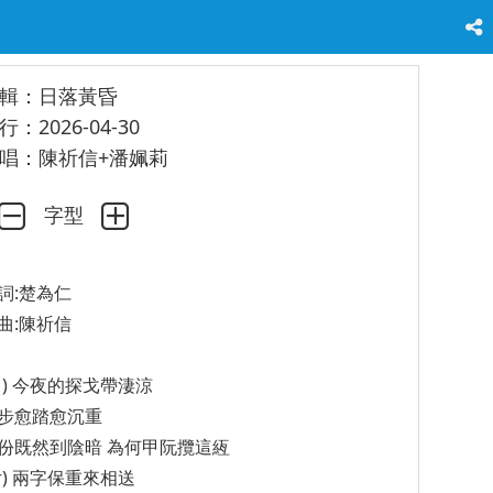
輯：日落黃昏
行：2026-04-30
唱：陳祈信+潘姵莉
字型
詞:楚為仁
曲:陳祈信
男) 今夜的探戈帶淒涼
步愈踏愈沉重
份既然到陰暗 為何甲阮攬這絚
女) 兩字保重來相送