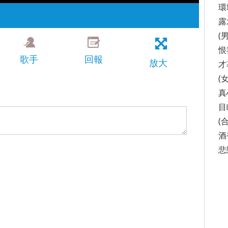
環
露
(男
恨
歌手
回報
放大
才
(女
真
目
(
酒
悲