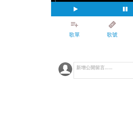
歌單
歌號