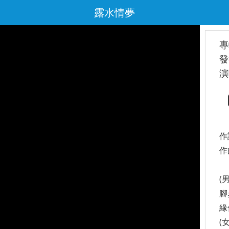
露水情夢
專
發
演
作
作
(
腳
緣
(