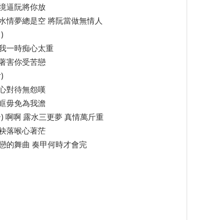
境逼阮將你放
水情夢總是空 將阮當做無情人
)
我一時痴心太重
著害你受苦戀
)
心對待無怨嘆
眶毋免為我澹
合) 啊啊 露水三更夢 真情萬斤重
袂落喉心著茫
戀的舞曲 奏甲何時才會完