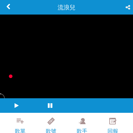
流浪兒
歌單
歌號
歌手
回報