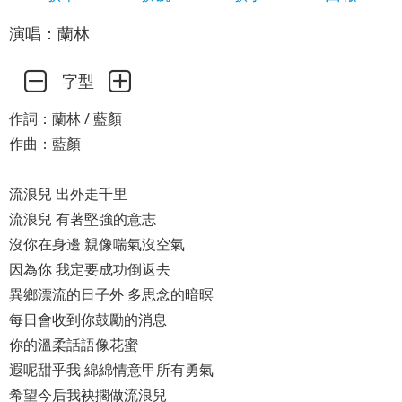
演唱：蘭林
字型
作詞：蘭林 / 藍顏
作曲：藍顏
流浪兒 出外走千里
流浪兒 有著堅強的意志
沒你在身邊 親像喘氣沒空氣
因為你 我定要成功倒返去
異鄉漂流的日子外 多思念的暗暝
每日會收到你鼓勵的消息
你的溫柔話語像花蜜
遐呢甜乎我 綿綿情意甲所有勇氣
希望今后我袂擱做流浪兒