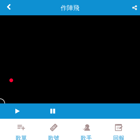
作陣飛
歌單
歌號
歌手
回報