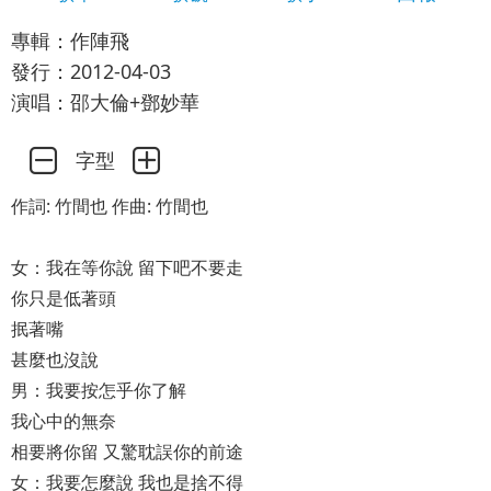
專輯：作陣飛
發行：2012-04-03
演唱：邵大倫+鄧妙華
字型
作詞: 竹間也 作曲: 竹間也
女：我在等你說 留下吧不要走
你只是低著頭
抿著嘴
甚麼也沒說
男：我要按怎乎你了解
我心中的無奈
相要將你留 又驚耽誤你的前途
女：我要怎麼說 我也是捨不得