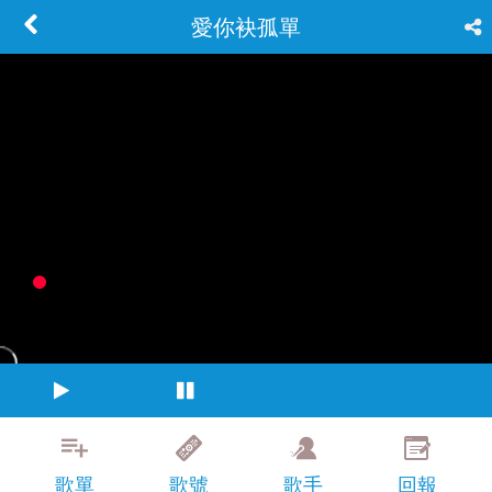
愛你袂孤單
歌單
歌號
歌手
回報