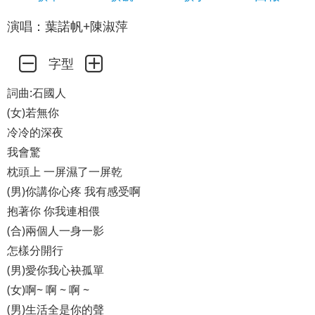
演唱：葉諾帆+陳淑萍
字型
詞曲:石國人
(女)若無你
冷冷的深夜
我會驚
枕頭上 一屏濕了一屏乾
(男)你講你心疼 我有感受啊
抱著你 你我連相偎
(合)兩個人一身一影
怎樣分開行
(男)愛你我心袂孤單
(女)啊~ 啊 ~ 啊 ~
(男)生活全是你的聲