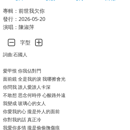
專輯：前世我欠你
發行：2026-05-20
演唱：陳淑萍
字型
詞曲:石國人
愛甲恨 你我佔對門
面前鏡 全是我的淚 我哪擦會光
你問我 誰人愛誰人卡深
不敢想 思念何時停 心酸路外遠
我變成 玻璃心的女人
你愛我的心 攏是外人的面前
你對我的話 真正冷
我愛你多情 攏是偷偷撫傷痕