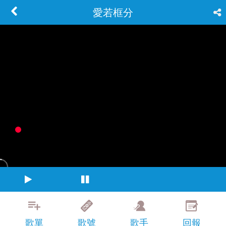
愛若框分
歌單
歌號
歌手
回報