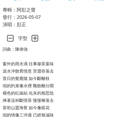
專輯：阿彭之聲
發行：2026-05-07
演唱：彭正
字型
詞曲：陳偉強
窗外的雨水滴 往事摻茶葉味
滾水沖散舊情意 苦澀吞落去
昔日的鴛鴦隨 如今斷離枝
咱的約束像水煙 飄散離分開
褪色的紅線結 化灰的相思批
捀著這杯斷情茶 慢慢啉落去
當初山盟海誓 如今像鏡花
咱的情像三沖過 已經無滋味