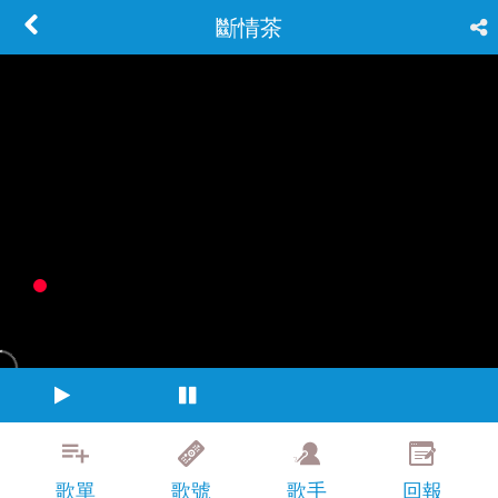
斷情茶
歌單
歌號
歌手
回報