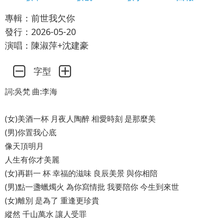
專輯：前世我欠你
發行：2026-05-20
演唱：陳淑萍+沈建豪
字型
詞:吳梵 曲:李海
(女)美酒一杯 月夜人陶醉 相愛時刻 是那麼美
(男)你置我心底
像天頂明月
人生有你才美麗
(女)再斟一 杯 幸福的滋味 良辰美景 與你相陪
(男)點一盞蠟燭火 為你寫情批 我要陪你 今生到來世
(女)離別 是為了 重逢更珍貴
縱然 千山萬水 讓人受罪