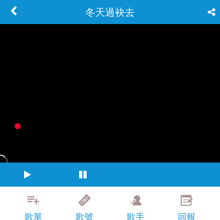
冬天過袂去
歌單
歌號
歌手
回報