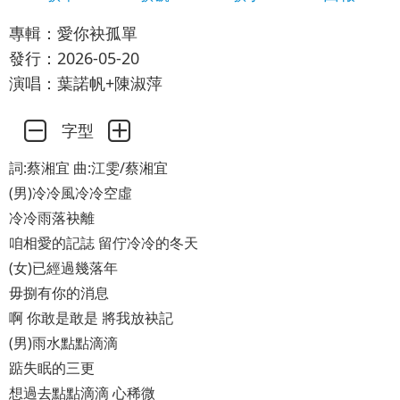
專輯：愛你袂孤單
發行：2026-05-20
演唱：葉諾帆+陳淑萍
字型
詞:蔡湘宜 曲:江雯/蔡湘宜
(男)冷冷風冷冷空虛
冷冷雨落袂離
咱相愛的記誌 留佇冷冷的冬天
(女)已經過幾落年
毋捌有你的消息
啊 你敢是敢是 將我放袂記
(男)雨水點點滴滴
踮失眠的三更
想過去點點滴滴 心稀微