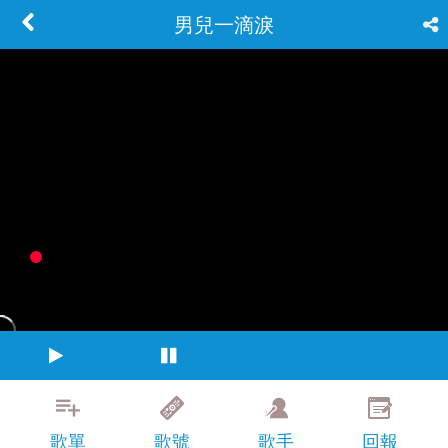
男兒一滴淚
歌單
歌號
歌手
回報