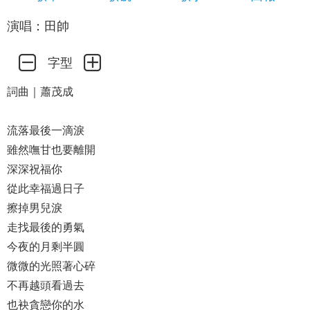
演唱：田帥
字型
詞曲｜蕭茂成
流落最後一滴淚
雖然嘸甘也要離開
深深祝福你
從此幸福過日子
擦掉男兒淚
走找最後的勇氣
今夜的月剩半圓
微微的光照著心碎
不再越頭看過去
也袂貪戀你的水