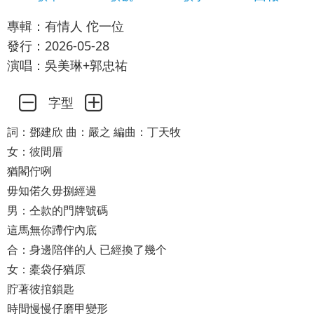
專輯：有情人 佗一位
發行：2026-05-28
演唱：吳美琳+郭忠祐
字型
詞：鄧建欣 曲：嚴之 編曲：丁天牧
女：彼間厝
猶閣佇咧
毋知偌久毋捌經過
男：仝款的門牌號碼
這馬無你蹛佇內底
合：身邊陪伴的人 已經換了幾个
女：橐袋仔猶原
貯著彼捾鎖匙
時間慢慢仔磨甲變形