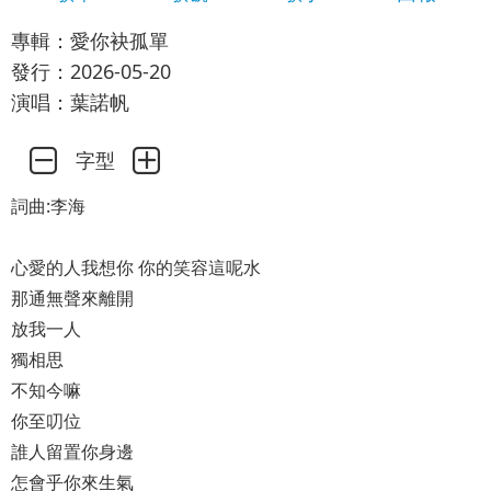
專輯：愛你袂孤單
發行：2026-05-20
演唱：葉諾帆
字型
詞曲:李海
心愛的人我想你 你的笑容這呢水
那通無聲來離開
放我一人
獨相思
不知今嘛
你至叨位
誰人留置你身邊
怎會乎你來生氣