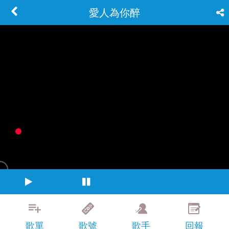
愛人為你醉
歌單
歌號
歌手
回報