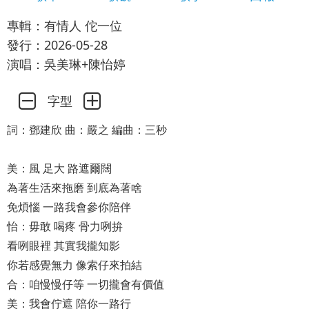
專輯：有情人 佗一位
發行：2026-05-28
演唱：吳美琳+陳怡婷
字型
詞：鄧建欣 曲：嚴之 編曲：三秒
美：風 足大 路遮爾闊
為著生活來拖磨 到底為著啥
免煩惱 一路我會參你陪伴
怡：毋敢 喝疼 骨力咧拚
看咧眼裡 其實我攏知影
你若感覺無力 像索仔來拍結
合：咱慢慢仔等 一切攏會有價值
美：我會佇遮 陪你一路行