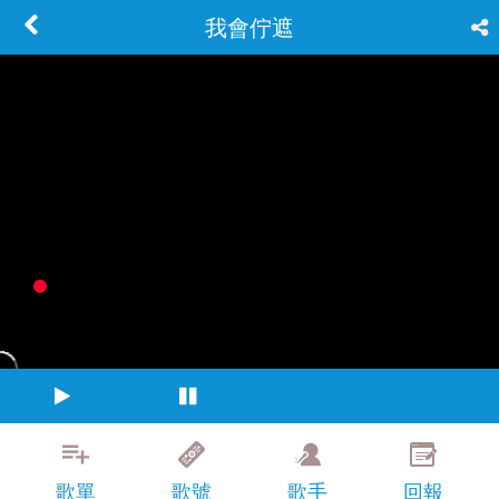
我會佇遮
歌單
歌號
歌手
回報