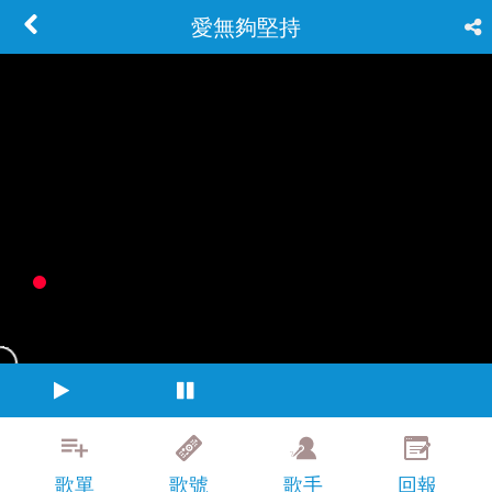
愛無夠堅持
歌單
歌號
歌手
回報