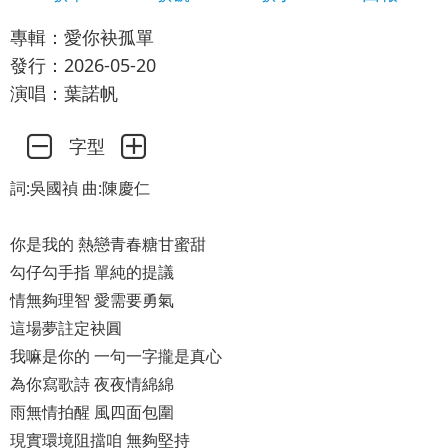
專輯：愛你袂孤單
發行：2026-05-20
演唱：葉諾帆
字型
詞:吳國禎 曲:陳慶仁
你是我的 熱戀青春糖甘蜜甜
勾仔勾手指 單純的提議
情無夠理智 愛需要勇氣
這場夢註定袂圓
我嘛是你的 一句一字攏是真心
為你寫歌詩 夜夜情綿綿
雨無情拍醒 風四面包圍
現實環境阻擋咱 無夠堅持