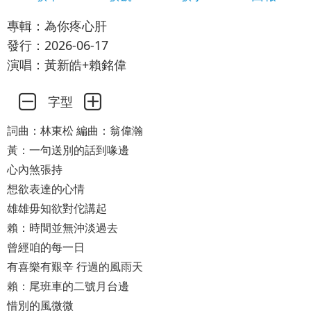
專輯：為你疼心肝
發行：2026-06-17
演唱：黃新皓+賴銘偉
字型
詞曲：林東松 編曲：翁偉瀚
黃：一句送別的話到喙邊
心內煞張持
想欲表達的心情
雄雄毋知欲對佗講起
賴：時間並無沖淡過去
曾經咱的每一日
有喜樂有艱辛 行過的風雨天
賴：尾班車的二號月台邊
惜別的風微微