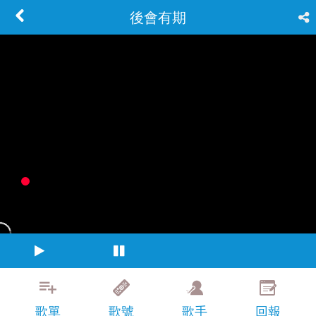
後會有期
歌單
歌號
歌手
回報