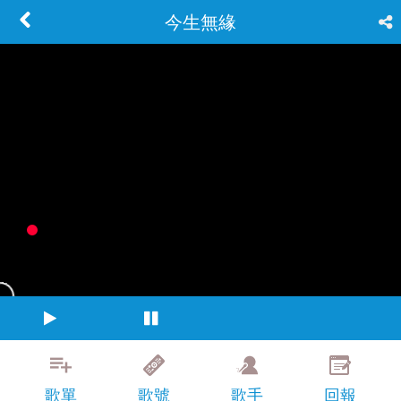
今生無緣
歌單
歌號
歌手
回報