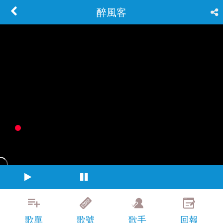
醉風客
歌單
歌號
歌手
回報