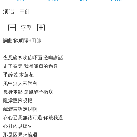
演唱：田帥
字型
詞曲:陳明陽+田帥
夜風痠寒吹佮吥面 激嘸講話
走了春天 我是孤單的過客
乎醉啦 木蓮花
風中無人來對白
孤身隻影 隨風醉予徹底
亂摻鹽掖規把
鹹澀言語逆規暝
存心逼我無路可退 你放我過
心肝內規腹火
那是因果來輪迴