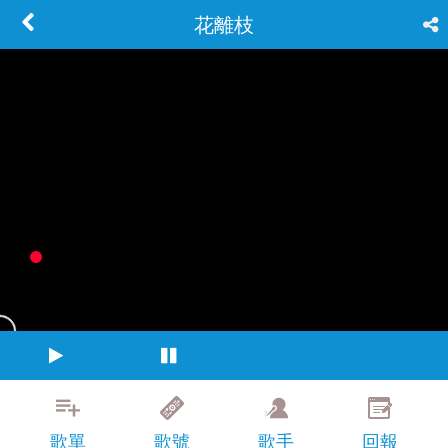
花離枝
歌單
歌號
歌手
回報