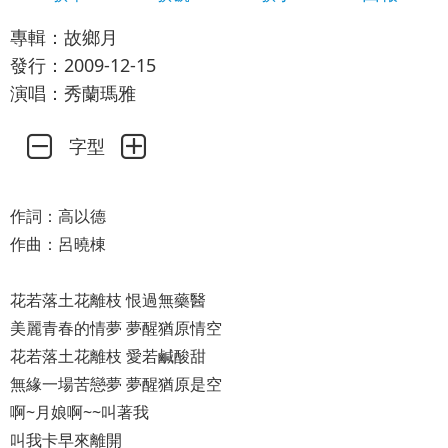
專輯：故鄉月
發行：2009-12-15
演唱：秀蘭瑪雅
字型
作詞：高以德
作曲：呂曉棟
花若落土花離枝 恨過無藥醫
美麗青春的情夢 夢醒猶原情空
花若落土花離枝 愛若鹹酸甜
無緣一場苦戀夢 夢醒猶原是空
啊~月娘啊~~叫著我
叫我卡早來離開