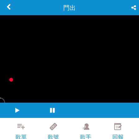
門出
歌單
歌號
歌手
回報