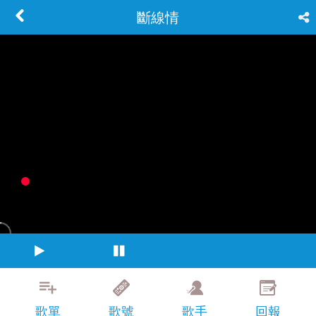
斷線情
歌單
歌號
歌手
回報