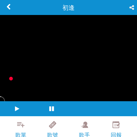
初逢
歌單
歌號
歌手
回報