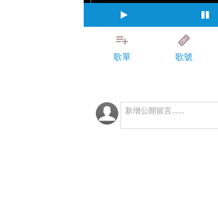
歌單
歌號