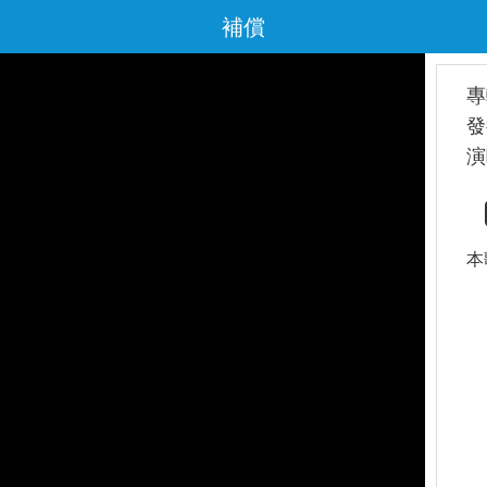
補償
專
發
演
本