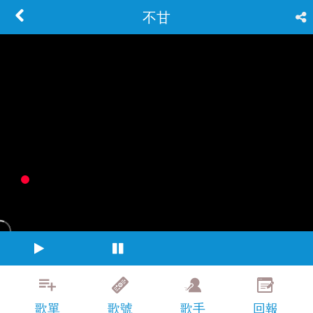
不甘
歌單
歌號
歌手
回報