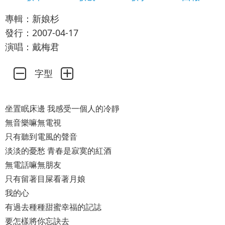
專輯：新娘杉
發行：2007-04-17
演唱：戴梅君
字型
坐置眠床邊 我感受一個人的冷靜
無音樂嘛無電視
只有聽到電風的聲音
淡淡的憂愁 青春是寂寞的紅酒
無電話嘛無朋友
只有留著目屎看著月娘
我的心
有過去種種甜蜜幸福的記誌
要怎樣將你忘訣去