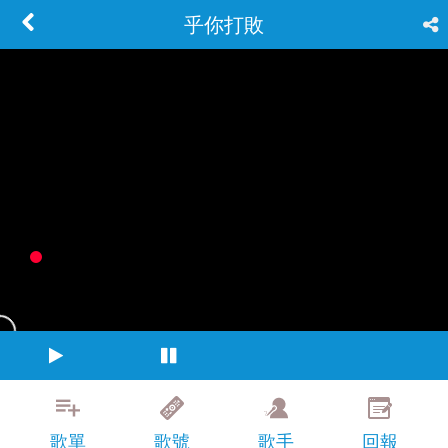
乎你打敗
歌單
歌號
歌手
回報