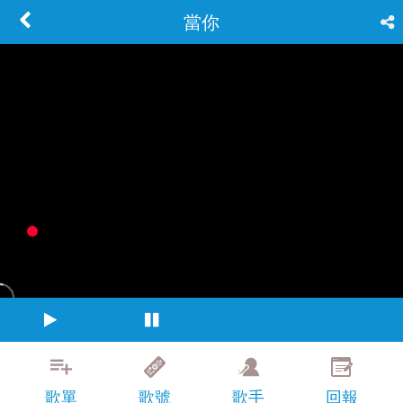
當你
歌單
歌號
歌手
回報