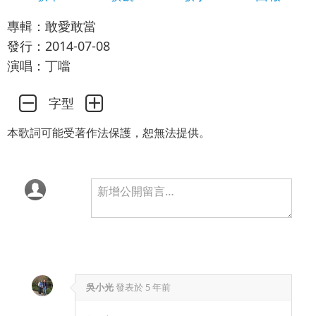
專輯：敢愛敢當
發行：2014-07-08
演唱：丁噹
字型
本歌詞可能受著作法保護，恕無法提供。
吳小光
發表於
5 年前