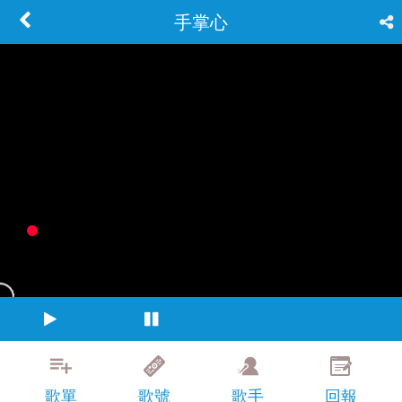
手掌心
歌單
歌號
歌手
回報