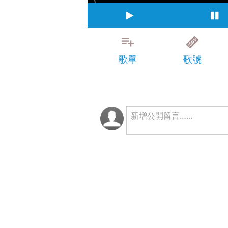
歌單
歌號