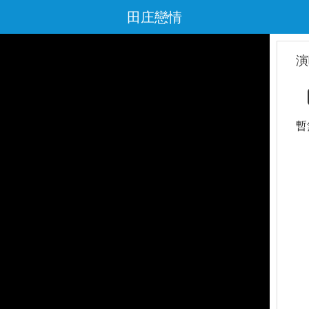
田庄戀情
演
暫