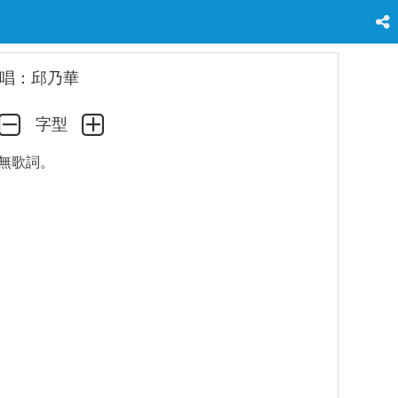
唱：邱乃華
字型
無歌詞。