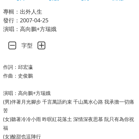
專輯：出外人生
發行：2007-04-25
演唱：高向鵬+方瑞娥
字型
作詞：邱宏瀛
作曲：史俊鵬
演唱：高向鵬+方瑞娥
(男)伴著月光腳步 千言萬語約束 千山萬水心路 我承擔一切痛
苦
(女)聽著冷冷小雨 昨暝紅花落土 深情深夜思慕 阮只有為你祝
福
(女)酸甜也逗陣行