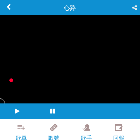
心路
歌單
歌號
歌手
回報