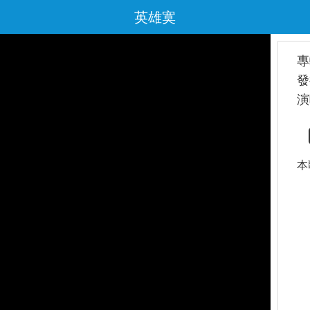
英雄寞
專
發
演
本