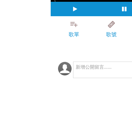
歌單
歌號