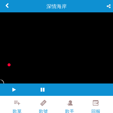
深情海岸
歌單
歌號
歌手
回報