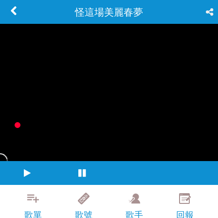
怪這場美麗春夢
歌單
歌號
歌手
回報