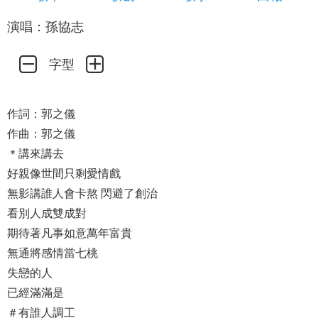
演唱：孫協志
字型
作詞：郭之儀
作曲：郭之儀
＊講來講去
好親像世間只剩愛情戲
無影講誰人會卡熬 閃避了創治
看別人成雙成對
期待著凡事如意萬年富貴
無通將感情當七桃
失戀的人
已經滿滿是
＃有誰人調工