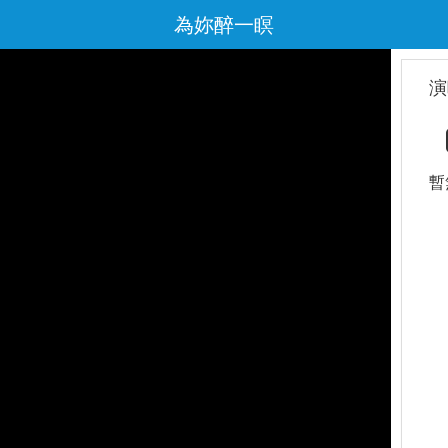
為妳醉一瞑
演
暫