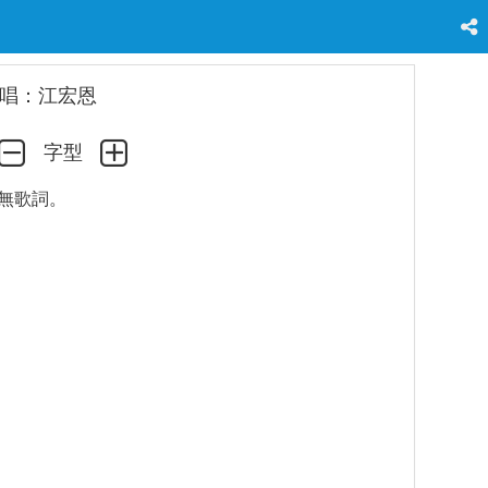
唱：江宏恩
字型
無歌詞。