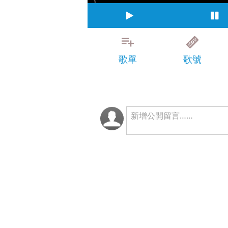
歌單
歌號