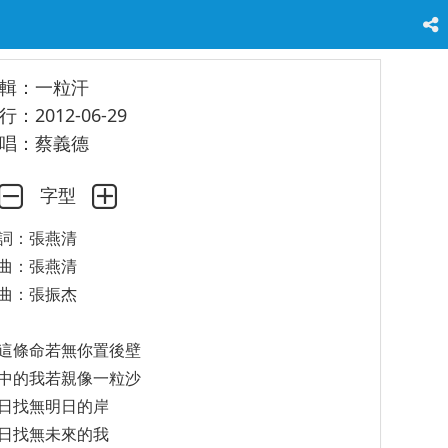
輯：一粒汗
行：2012-06-29
唱：蔡義德
字型
詞：張燕清
曲：張燕清
曲：張振杰
這條命若無你置後壁
中的我若親像一粒沙
日找無明日的岸
日找無未來的我