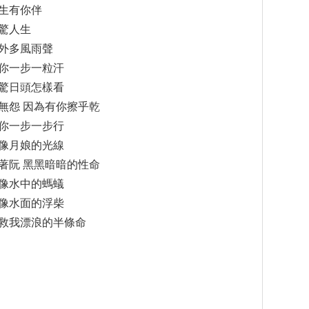
生有你伴
驚人生
外多風雨聲
你一步一粒汗
驚日頭怎樣看
無怨 因為有你擦乎乾
你一步一步行
像月娘的光線
著阮 黑黑暗暗的性命
像水中的螞蟻
像水面的浮柴
救我漂浪的半條命