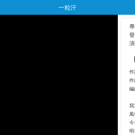
一粒汗
專
發
演
作
作
編
我
風
今
明