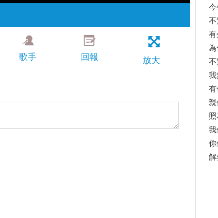
今
不
有
為
歌手
回報
放大
不
我
有
親
照
我
你
解