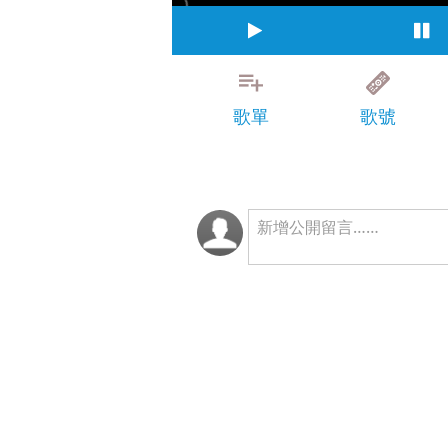
歌單
歌號