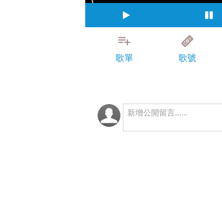
歌單
歌號