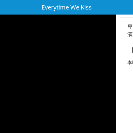
Everytime We Kiss
專
演
本